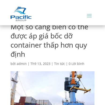
Một số cảng biển có thể
được áp giá bốc dỡ
container thấp hơn quy
định
bởi
admin
|
Th9 13, 2023
|
Tin tức
|
0 Lời bình