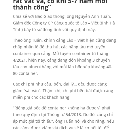
rất vất vả, có khi 5-7 năm mới
thành công”
Chia sẻ với Báo Giao thông, ông Nguyễn Anh Tuấn,
Giám đốc Công ty CP Cảng quốc tế Lào – Việt (tỉnh Hà
Tĩnh) bày tỏ sự đồng tình với quy định này.
Theo ông Tuấn, chính cảng Lào – Việt hiện cũng đang
chấp nhận lỗ để thu hút các hãng tàu mở tuyến
container qua cảng. Mở tuyến container từ tháng
4/2021, hiện nay, cảng đang đón khoảng 3 chuyến
tàu container/tháng với mỗi lần bốc xếp khoảng 40-
80 container.
Các chi phí như cầu, bến, đại lý… đều được cảng
giảm “sát ván”. Thậm chí, chi phí bến bãi được cảng
miễn phí cho các khách hàng.
“Riêng giá bốc dỡ container không hạ được vì phải
theo quy định tại Thông tư 54/2018. Do đó, cảng chỉ
áp mức giá tối thiểu”, ông Tuấn nói và cho rằng, nếu
các cảng được giảm giá dịch vụ sẽ là cơ hội tốt để