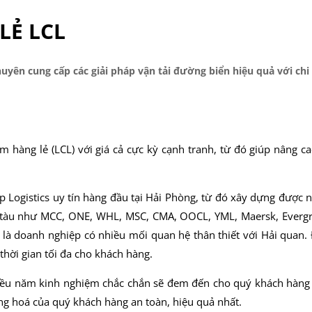
LẺ LCL
huyên cung cấp các giải pháp vận tải đường biển hiệu quả với chi
 hàng lẻ (LCL) với giá cả cực kỳ cạnh tranh, từ đó giúp nâng ca
ệp Logistics uy tín hàng đầu tại Hải Phòng, từ đó xây dựng được 
ng tàu như MCC, ONE, WHL, MSC, CMA, OOCL, YML, Maersk, Everg
g là doanh nghiệp có nhiều mối quan hệ thân thiết với Hải quan.
 thời gian tối đa cho khách hàng.
iều năm kinh nghiệm chắc chắn sẽ đem đến cho quý khách hàng
ng hoá của quý khách hàng an toàn, hiệu quả nhất.