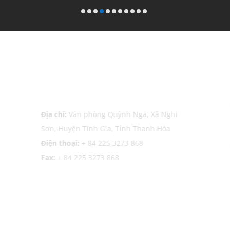
Văn phòng Thanh Hóa (Nghi
T
Sơn)
Đ
Địa chỉ:
Văn phòng Quỳnh Nga, Xã Nghi
T
Sơn, Huyện Tĩnh Gia, Tỉnh Thanh Hóa
P
Điện thoại:
+ 84 225 3273 868
Đ
Fax:
+ 84 225 3273 868
F
Văn phòng Singapore
V