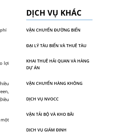
DỊCH VỤ KHÁC
 phí
VẬN CHUYỂN ĐƯỜNG BIỂN
ĐẠI LÝ TÀU BIỂN VÀ THUÊ TÀU
KHAI THUÊ HẢI QUAN VÀ HÀNG
o lợi
DỰ ÁN
nhiều
VẬN CHUYỂN HÀNG KHÔNG
reen,
DỊCH VỤ NVOCC
 Điều
VẬN TẢI BỘ VÀ KHO BÃI
 một
DỊCH VỤ GIÁM ĐỊNH