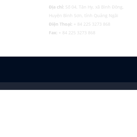
Trà, Đà
Địa chỉ:
Số 04, Tân Hy, xã Bình Đông,
Huyện Bình Sơn, tỉnh Quảng Ngãi
Điện Thoại:
+ 84 225 3273 868
Fax:
+ 84 225 3273 868
CÔNG TY TNHH THƯƠNG MẠI VÀ LOGISTICS
Giấy chứng nhận đăng ký doanh nghiệp số 
Đầu tư TP. Hải Phòng cấp ngày 23/03/2015.