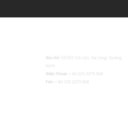
g
Văn phòng Quảng Ninh
a nhà
Địa chỉ:
Số 565 Cái Lân, Hạ Long, Quảng
, TP Hải
Ninh
Điện Thoại:
+ 84 225 3273 868
Fax:
+ 84 225 3273 868
Văn phòng Dung Quất