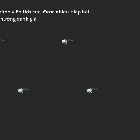
hành
viên
tích
cực,
được
nhiều
Hiệp
hội
 thưởng
danh
giá
.