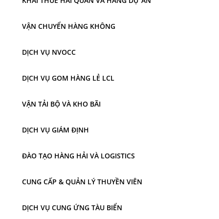
KHAI THUÊ HẢI QUAN VÀ HÀNG DỰ ÁN
VẬN CHUYỂN HÀNG KHÔNG
DỊCH VỤ NVOCC
DỊCH VỤ GOM HÀNG LẺ LCL
VẬN TẢI BỘ VÀ KHO BÃI
DỊCH VỤ GIÁM ĐỊNH
ĐÀO TẠO HÀNG HẢI VÀ LOGISTICS
CUNG CẤP & QUẢN LÝ THUYỀN VIÊN
DỊCH VỤ CUNG ỨNG TÀU BIỂN