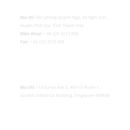
Văn phòng Thanh Hóa (Nghi
Sơn)
Địa chỉ:
Văn phòng Quỳnh Nga, Xã Nghi Sơn,
Huyện Tĩnh Gia, Tỉnh Thanh Hóa
Điện thoại:
+ 84 225 3273 868
Fax:
+ 84 225 3273 868
Văn phòng Singapore
Địa chỉ:
113 Eunos Ave 3, #07-07 Room 1,
Gordon Industrial Building, Singapore 409838