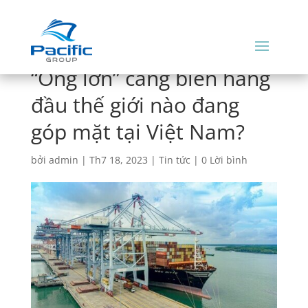
“Ông lớn” cảng biển hàng
đầu thế giới nào đang
góp mặt tại Việt Nam?
bởi
admin
|
Th7 18, 2023
|
Tin tức
|
0 Lời bình