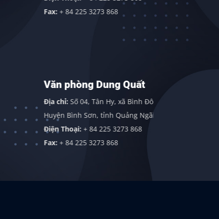
Điện thoại:
Fax:
+ 84 225 3273 868
Fax:
+ 84 2
Văn phòng Dung Quất
Văn phò
Địa chỉ:
Số 04, Tân Hy, xã Bình Đông,
Địa chỉ:
113
Huyện Bình Sơn, tỉnh Quảng Ngãi
Gordon Indu
Điện Thoại:
+ 84 225 3273 868
409838
Fax:
+ 84 225 3273 868