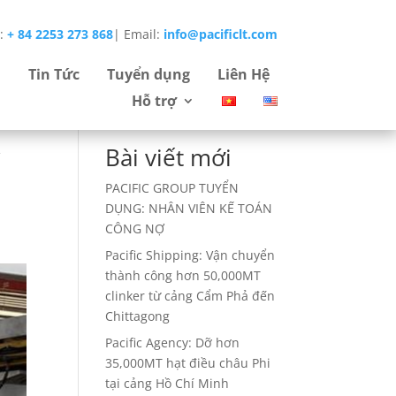
e:
+ 84 2253 273 868
|
Email:
info@pacificlt.com
Tìm
Tin Tức
Tuyển dụng
Liên Hệ
kiếm
Hỗ trợ
Bài viết mới
ế
PACIFIC GROUP TUYỂN
DỤNG: NHÂN VIÊN KẾ TOÁN
CÔNG NỢ
Pacific Shipping: Vận chuyển
thành công hơn 50,000MT
clinker từ cảng Cẩm Phả đến
Chittagong
Pacific Agency: Dỡ hơn
35,000MT hạt điều châu Phi
tại cảng Hồ Chí Minh