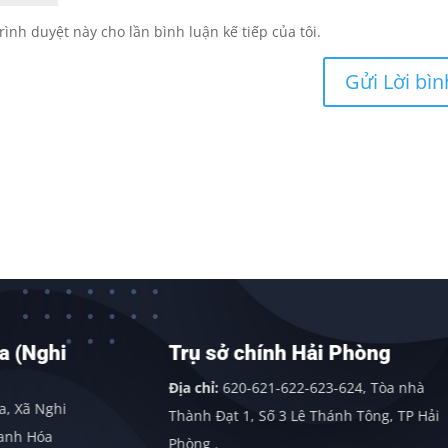
rình duyệt này cho lần bình luận kế tiếp của tôi.
Trụ sở chính Hải Phòng
Địa chỉ:
620-621-622-623-624, Tòa nhà
Thành Đạt 1, Số 3 Lê Thánh Tông, TP Hải
Phòng .