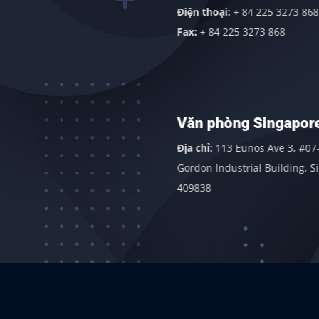
Điện thoại:
+ 84 225 3273 868
Fax:
+ 84 225 3273 868
t
Văn phòng Singapore
 Đông,
Địa chỉ:
113 Eunos Ave 3, #07-07 Room 1,
gãi
Gordon Industrial Building, Singapore
409838