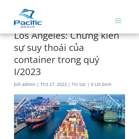
Los Angeles: Chứng kiến
sự suy thoái của
container trong quý
I/2023
bởi
admin
|
Th3 27, 2023
|
Tin tức
|
0 Lời bình