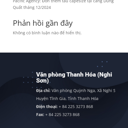
Pacific Agency: Đón thêm tàu capesize tại cảng Dung
Quất tháng 12/2024
Phản hồi gần đây
Không có bình luận nào để hiển thị.
Văn phòng Thanh Hóa (Nghi
Sơn)
nh
Địa chỉ:
Văn phòng Quỳnh Nga, Xã Nghi Sơn,
Huyện Tĩnh Gia, Tỉnh Thanh Hóa
Điện thoại:
+ 84 225 3273 868
Fax:
+ 84 225 3273 868