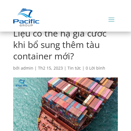
Liệu có thể hạ giá cước
khi bổ sung thêm tàu
container mới?
bởi
admin
|
Th2 15, 2023
|
Tin tức
|
0 Lời bình