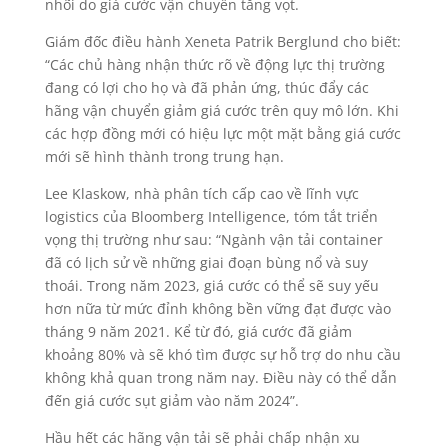
nhối do giá cước vận chuyển tăng vọt.
Giám đốc điều hành Xeneta Patrik Berglund cho biết:
“Các chủ hàng nhận thức rõ về động lực thị trường
đang có lợi cho họ và đã phản ứng, thúc đẩy các
hãng vận chuyển giảm giá cước trên quy mô lớn. Khi
các hợp đồng mới có hiệu lực một mặt bằng giá cước
mới sẽ hình thành trong trung hạn.
Lee Klaskow, nhà phân tích cấp cao về lĩnh vực
logistics của Bloomberg Intelligence, tóm tắt triển
vọng thị trường như sau: “Ngành vận tải container
đã có lịch sử về những giai đoạn bùng nổ và suy
thoái. Trong năm 2023, giá cước có thể sẽ suy yếu
hơn nữa từ mức đỉnh không bền vững đạt được vào
tháng 9 năm 2021. Kể từ đó, giá cước đã giảm
khoảng 80% và sẽ khó tìm được sự hỗ trợ do nhu cầu
không khả quan trong năm nay. Điều này có thể dẫn
đến giá cước sụt giảm vào năm 2024”.
Hầu hết các hãng vận tải sẽ phải chấp nhận xu