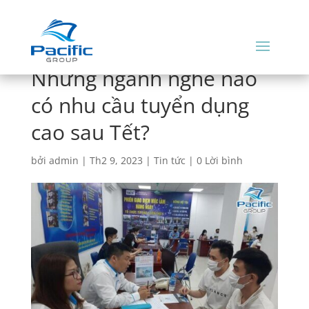
Những ngành nghề nào
có nhu cầu tuyển dụng
cao sau Tết?
bởi
admin
|
Th2 9, 2023
|
Tin tức
|
0 Lời bình