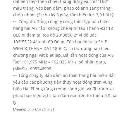
đặt liên tiếp theo chiều thẳng đứng và chữ “TĐ2”
màu trắng. Vào ban đêm, phao có ánh sáng trắng,
chớp nhóm (2) chu kỳ 5 giây, tầm hiệu lực 3,0 hải lý.
〰️ Cùng đó, Tổng công ty cũng thiết lập báo hiệu
hàng hải AIS “ảo” khống chế vị trí tàu Thành Đạt 18
BLC bị đắm tại tọa độ 20°38’56.2″ vĩ độ Bắc,
106°55’22.4″ kinh độ Đông. Tên báo hiệu là SHIP
WRECK THANH DAT 18-BLC, có tác dụng báo hiệu
chướng ngại vật biệt lập. Dải tần hoạt động của AIS
“ảo” 161,975 MHz – 162,025 MHz, số nhận dạng
(MMSI) : 995746993.
〰️ Tổng công ty Bảo đảm an toàn hàng hải miền Bắc
yêu cầu các phương tiện thủy hoạt động trên vùng
biển Hải Phòng tăng cường cảnh giới và đi tránh xa
phao báo hiệu vị trí tàu đắm nói trên tối thiểu 0,3 hải
lý.
(𝑁𝑔𝑢𝑜̂̀𝑛: 𝑏𝑎́𝑜 𝐻𝑎̉𝑖 𝑃ℎ𝑜̀𝑛𝑔)