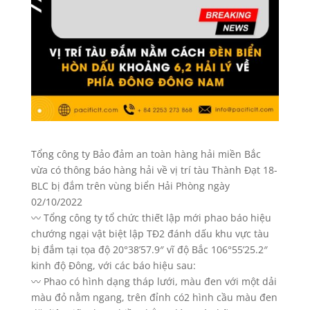
Tổng công ty Bảo đảm an toàn hàng hải miền Bắc
vừa có thông báo hàng hải về vị trí tàu Thành Đạt 18-
BLC bị đắm trên vùng biển Hải Phòng ngày
02/10/2022
〰️ Tổng công ty tổ chức thiết lập mới phao báo hiệu
chướng ngại vật biệt lập TĐ2 đánh dấu khu vực tàu
bị đắm tại tọa độ 20°38’57.9″ vĩ độ Bắc 106°55’25.2″
kinh độ Đông, với các báo hiệu sau:
〰️ Phao có hình dạng tháp lưới, màu đen với một dải
màu đỏ nằm ngang, trên đỉnh có2 hình cầu màu đen