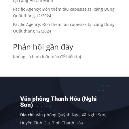
tại cảng Hồ Chí Minh
Pacific Agency: Đón thêm tàu capesize tại cảng Dung
Quất tháng 12/2024
Pacific Agency: Đón thêm tàu capesize tại cảng Dung
Quất tháng 12/2024
Phản hồi gần đây
Không có bình luận nào để hiển thị.
Văn phòng Thanh Hóa (Nghi
Sơn)
Địa chỉ:
Văn phòng Quỳnh Nga, Xã Nghi Sơn,
Huyện Tĩnh Gia, Tỉnh Thanh Hóa