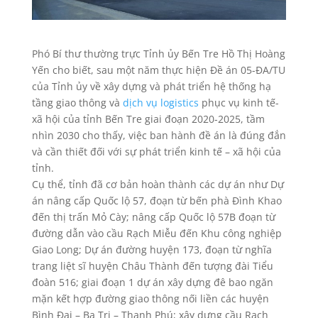
Phó Bí thư thường trực Tỉnh ủy Bến Tre Hồ Thị Hoàng
Yến cho biết, sau một năm thực hiện Đề án 05-ĐA/TU
của Tỉnh ủy về xây dựng và phát triển hệ thống hạ
tầng giao thông và
dịch vụ logistics
phục vụ kinh tế-
xã hội của tỉnh Bến Tre giai đoạn 2020-2025, tầm
nhìn 2030 cho thấy, việc ban hành đề án là đúng đắn
và cần thiết đối với sự phát triển kinh tế – xã hội của
tỉnh.
Cụ thể, tỉnh đã cơ bản hoàn thành các dự án như Dự
án nâng cấp Quốc lộ 57, đoạn từ bến phà Đình Khao
đến thị trấn Mỏ Cày; nâng cấp Quốc lộ 57B đoạn từ
đường dẫn vào cầu Rạch Miễu đến Khu công nghiệp
Giao Long; Dự án đường huyện 173, đoạn từ nghĩa
trang liệt sĩ huyện Châu Thành đến tượng đài Tiểu
đoàn 516; giai đoạn 1 dự án xây dựng đê bao ngăn
mặn kết hợp đường giao thông nối liền các huyện
Bình Đại – Ba Tri – Thạnh Phú; xây dựng cầu Rạch