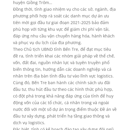
huyện Giồng Trôm…
Đồng thời, tỉnh giao nhiệm vụ cho các sở, ngành, địa
phương phối hợp rà soát các danh mục dự án ưu
tiên mời gọi đầu tư giai đoạn 2021-2025 bảo đảm
phù họp với từng khu vực để giám chi phí vận tải,
đáp ứng nhu cầu vận chuyển hàng hóa, hành khách
và phục vụ du lịch của địa phương.
Theo Chủ tịch UBND tỉnh Bến Tre, để đạt mục tiêu
đề ra, tỉnh triển khai các nhóm giải pháp về thể chế,
vốn, đất đai, nguồn nhân lực và tuyên truyền phổ
biến thông tin, hướng dẫn các doanh nghiệp và cá
nhân trên địa bàn tỉnh đầu tư vào lĩnh vực logistics.
Cùng đó, Bến Tre ban hành các chính sách ưu đãi
đầu tư, thu hút đầu tư theo các hình thức phù hợp,
có đột phá trong khả năng đáp ứng của tỉnh để huy
động vốn của các tổ chức, cá nhân trong và ngoài
nước đối với một số dự án trọng điểm thuộc Đề án về
đầu tư xây dựng, phát triển hạ tầng giao thông và
dịch vụ logistics.
Đặc biệt, tỉnh có kế hoạch đào tạo xây dựng đội ngũ