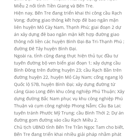
Miễu 2 nối tỉnh Tiền Giang và Bến Tre.
Hiện nay, Bến Tre đang triển khai thi công cầu Rạch
Vong; đường giao thông kết hợp đê bao ngăn mặn
liên huyện Mỏ Cày Nam, Thạnh Phú; giai đoạn 2 dự
án xây dựng đê bao ngăn mặn kết hợp đường giao
thông nối liền các huyện Bình Đại-Ba Tri-Thạnh Phú ;
đường Đê Tây huyện Bình Đại.
Ngoài ra, tỉnh cũng đang thực hiện thủ tục đầu tư
tuyến đường bộ ven biển giai đoạn 1; xây dựng cầu
Bình Đông trên đường huyện 23; cầu Rạch Bần trên
đường huyện 22, huyện Mỏ Cày Nam; cống ngang lộ
Quốc lộ 57B, huyện Bình Đại; xây dựng đường từ
cảng Giao Long đến khu công nghiệp Phú Thuận; Xây
dựng đường Bắc Nam phục vụ khu công nghiệp Phú
Thuận và cụm công nghiệp Phong Nẫm; Cầu Ba Lai;
tuyến tránh Phước Mỹ Trung; cầu Bình Thới 2; Dự án
đường gom đường vào cầu Rạch Miều 2.
Chủ tịch UBND tỉnh Bến Tre Trần Ngọc Tam cho biết,
Bến Tre đang triển khai nhiều giải pháp nhằm phát