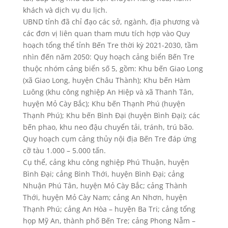
khách và dịch vụ du lịch.
UBND tỉnh đã chỉ đạo các sở, ngành, địa phương và
các đơn vị liên quan tham mưu tích hợp vào Quy
hoạch tổng thể tỉnh Bến Tre thời kỳ 2021-2030, tầm
nhìn đến năm 2050: Quy hoạch cảng biển Bến Tre
thuộc nhóm cảng biển số 5, gồm: Khu bến Giao Long
(xã Giao Long, huyện Châu Thành); Khu bến Hàm
Luông (khu công nghiệp An Hiệp và xã Thanh Tân,
huyện Mỏ Cày Bắc); Khu bến Thạnh Phú (huyện
Thạnh Phú); Khu bến Bình Đại (huyện Bình Đại); các
bến phao, khu neo đậu chuyển tải, tránh, trú bão.
Quy hoạch cụm cảng thủy nội địa Bến Tre đáp ứng
cỡ tàu 1.000 – 5.000 tấn.
Cụ thể, cảng khu công nghiệp Phú Thuận, huyện
Bình Đại; cảng Bình Thới, huyện Bình Đại; cảng
Nhuận Phú Tân, huyện Mỏ Cày Bắc; cảng Thành
Thới, huyện Mỏ Cày Nam; cảng An Nhơn, huyện
Thạnh Phú; cảng An Hòa – huyện Ba Tri; cảng tổng
họp Mỹ An, thành phố Bến Tre; cảng Phong Nẫm –