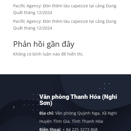
Pacific Agency: Đón thêm tàu capesize tại cảng Dung
Quất tháng 12/2024
Pacific Agency: Đón thêm tàu capesize tại cảng Dung
Quất tháng 12/2024
Phản hồi gần đây
Không có bình luận nào để hiển thị.
Văn phòng Thanh Hóa (Nghi
Sơn)
h
Địa chỉ:
Văn phòng Quỳnh Nga, Xã Nghi Sơn,
Huyện Tĩnh Gia, Tỉnh Thanh Hóa
Điện thoại:
+ 84 225 3273 868