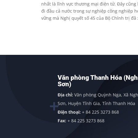
nhất là lĩnh vực thương mại điện tử. Đây cũng
đi đầu cả nước trong sự nghiệp công nghiệp hó
vững mà Nghị quyết số 45 của Bộ Chính trị đã 
h
Văn phòng Thanh Hóa (Nghi
Sơn)
g, Quảng
Địa chỉ:
Văn phòng Quỳnh Nga, Xã Nghi
Sơn, Huyện Tĩnh Gia, Tỉnh Thanh Hóa
Điện thoại:
+ 84 225 3273 868
Fax:
+ 84 225 3273 868