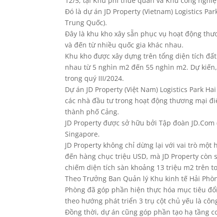
12/5, tại Khu phi thuế quan và Khu công nghi
Đó là dự án JD Property (Vietnam) Logistics Pa
Trung Quốc).
Đây là khu kho xây sẵn phục vụ hoạt động thư
và đến từ nhiều quốc gia khác nhau.
Khu kho được xây dựng trên tổng diện tích đất
nhau từ 5 nghìn m2 đến 55 nghìn m2. Dự kiến, 
trong quý III/2024.
Dự án JD Property (Việt Nam) Logistics Park H
các nhà đầu tư trong hoạt động thương mại điện
thành phố Cảng.
JD Property được sở hữu bởi Tập đoàn JD.Com (
Singapore.
JD Property không chỉ dừng lại với vai trò một 
đến hàng chục triệu USD, mà JD Property còn 
chiếm diện tích sàn khoảng 13 triệu m2 trên to
Theo Trưởng Ban Quản lý Khu kinh tế Hải Phòng 
Phòng đã góp phần hiện thực hóa mục tiêu đổi
theo hướng phát triển 3 trụ cột chủ yếu là côn
Đồng thời, dự án cũng góp phần tạo hạ tầng cơ