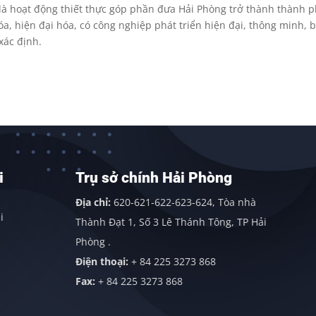
 là hoạt động thiết thực góp phần đưa Hải Phòng trở thành thành 
a, hiện đại hóa, có công nghiệp phát triển hiện đại, thông minh, 
xác định.
Trụ sở chính Hải Phòng
Địa chỉ:
620-621-622-623-624, Tòa nhà
Thành Đạt 1, Số 3 Lê Thánh Tông, TP Hải
Phòng .
Điện thoại:
+ 84 225 3273 868
Fax:
+ 84 225 3273 868