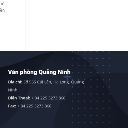
phố
bền
Văn phòng Quảng Ninh
Văn phò
Sơn)
Địa chỉ:
Số 565 Cái Lân, Hạ Long, Quảng
Địa chỉ:
Văn
Ninh
Sơn, Huyện 
Điện Thoại:
+ 84 225 3273 868
Điện thoại:
Fax:
+ 84 225 3273 868
Fax:
+ 84 22