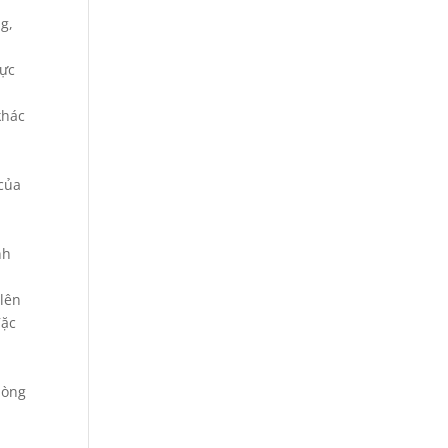
g,
vực
khác
 của
i
nh
 lên
đặc
hòng