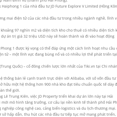
ệp Nam Đình Vũ (thành phố Hải Phòng).
rk Haiphong 1 của nhà đầu tư JD Future Explore V Limited (Hồng Kôn
ơng mai điện tử của các nhà đầu tư trong nhiều ngành nghề, lĩnh 
 khoảng 97 nghìn m2 và diện tích kho cho thuê có nhiều diện tích 
dự án trị giá 32 triệu USD này sẽ hoàn thành và đi vào hoạt động
ai Phong 1 được kỳ vọng có thể đáp ứng một cách linh hoạt nhu cầu
 tử – một lĩnh vực đang bùng nổ và có nhiều lợi thế phát triển tạ
Trung Quốc) – cổ đông chiến lược lớn nhất của Tiki.vn tại Chi nhá
hệ thống bán lẻ cạnh tranh trực diện với Alibaba, với số vốn đầu tư
sở hữu một hệ thống hơn 900 nhà kho đạt tiêu chuẩn quốc tế dày 
àn thế giới.
Lê Trung Kiên, việc JD Property triển khai dự án lớn này tại Hải
 mới mô hình tăng trưởng, cơ cấu lại nền kinh tế thành phố Hải P
g nghiệp công nghệ cao, cảng biển-logistics và du lịch-thương mại.
 sở hấp dẫn, thu hút các nhà đầu tư tiếp tục mở mang phát triển,