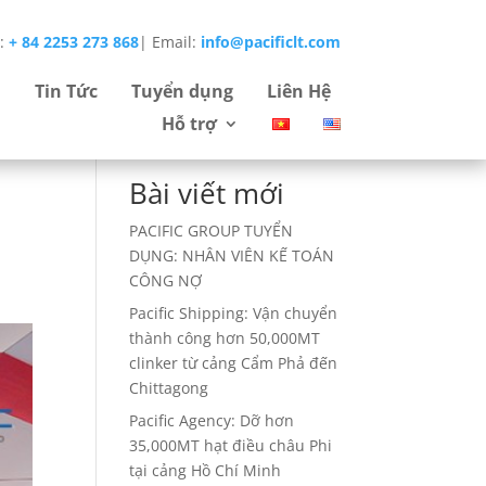
e:
+ 84 2253 273 868
|
Email:
info@pacificlt.com
Tìm
Tin Tức
Tuyển dụng
Liên Hệ
kiếm
Hỗ trợ
Bài viết mới
PACIFIC GROUP TUYỂN
DỤNG: NHÂN VIÊN KẾ TOÁN
CÔNG NỢ
Pacific Shipping: Vận chuyển
thành công hơn 50,000MT
clinker từ cảng Cẩm Phả đến
Chittagong
Pacific Agency: Dỡ hơn
35,000MT hạt điều châu Phi
tại cảng Hồ Chí Minh