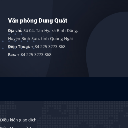
Văn phòng Dung Quất
Văn phò
Địa chỉ:
Số 04, Tân Hy, xã Bình Đông,
Địa chỉ:
113
Huyện Bình Sơn, tỉnh Quảng Ngãi
Gordon Indu
Điện Thoại:
+ 84 225 3273 868
409838
Fax:
+ 84 225 3273 868
Điều kiện giao dịch