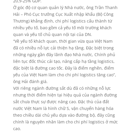
20,9-25% GDP.
Ở góc độ cơ quan quản lý Nhà nước, ông Trần Thanh
Hải – Phó Cục trưởng Cục Xuất nhập khẩu (Bộ Công
Thương) khẳng định, chi phí logistics cấu thành từ
nhiều yếu tố, bao gồm cả yếu tố môi trường khách
quan và yếu tố chủ quan nội tại của DN.
“Về yếu tố khách quan, thời gian vừa qua Việt Nam
đã có nhiều nỗ lực cải thiện hạ tầng. Đặc biệt trong
những ngày gần đây lãnh đạo Nhà nước, Chính phủ
liên tục đốc thúc cải tạo, nâng cấp hạ tầng logistics,
đặc biệt là đường cao tốc. Đây là điểm nghẽn, điểm
yếu của Việt Nam làm cho chi phí logistics tăng cao”,
ông Hải đánh giá.
Với riêng ngành đường sắt dù đã có những nỗ lực
nhưng thời điểm hiện tại hiệu quả của ngành đường
sắt chưa thực sự được nâng cao. Đặc thù của đất
nước Việt Nam là hình chữ S, vận chuyển hàng hóa
theo chiều dài chủ yếu dựa vào đường bộ, đây cũng
chính là nguyên nhân làm cho chi phí logistics ở mức
cao.