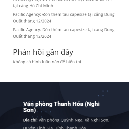
tại cảng Hồ Chí Minh
Pacific Agency: Đón thêm tàu capesize tại cảng Dung
Quất tháng 12/2024
Pacific Agency: Đón thêm tàu capesize tại cảng Dung
Quất tháng 12/2024
Phản hồi gần đây
Không có bình luận nào để hiển thị.
Văn phòng Thanh Hóa (Nghi
Sơn)
Địa chỉ:
Văn phòng Quỳnh Nga, Xã Nghi Sơn,
Huyện Tĩnh Gia, Tỉnh Thanh Hóa