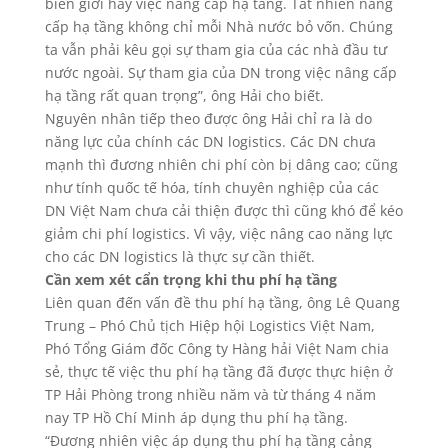
biên giới hay việc nâng cấp hạ tầng. Tất nhiên nâng
cấp hạ tầng không chỉ mỗi Nhà nước bỏ vốn. Chúng
ta vẫn phải kêu gọi sự tham gia của các nhà đầu tư
nước ngoài. Sự tham gia của DN trong việc nâng cấp
hạ tầng rất quan trọng”, ông Hải cho biết.
Nguyên nhân tiếp theo được ông Hải chỉ ra là do
năng lực của chính các DN logistics. Các DN chưa
mạnh thì đương nhiên chi phí còn bị dâng cao; cũng
như tính quốc tế hóa, tính chuyên nghiệp của các
DN Việt Nam chưa cải thiện được thì cũng khó để kéo
giảm chi phí logistics. Vì vậy, việc nâng cao năng lực
cho các DN logistics là thực sự cần thiết.
Cần xem xét cẩn trọng khi thu phí hạ tầng
Liên quan đến vấn đề thu phí hạ tầng, ông Lê Quang
Trung – Phó Chủ tịch Hiệp hội Logistics Việt Nam,
Phó Tổng Giám đốc Công ty Hàng hải Việt Nam chia
sẻ, thực tế việc thu phí hạ tầng đã được thực hiện ở
TP Hải Phòng trong nhiều năm và từ tháng 4 năm
nay TP Hồ Chí Minh áp dụng thu phí hạ tầng.
“Đương nhiên việc áp dụng thu phí hạ tầng cảng