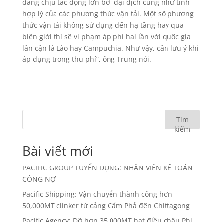
đang chịu tác động lớn bởi đại dịch cũng như tính
hợp lý của các phương thức vận tải. Một số phương
thức vận tải không sử dụng đến hạ tầng hay qua
biên giới thì sẽ vi phạm áp phí hai lần với quốc gia
lân cận là Lào hay Campuchia. Như vậy, cần lưu ý khi
áp dụng trong thu phí”, ông Trung nói.
Tìm
kiếm
Bài viết mới
PACIFIC GROUP TUYỂN DỤNG: NHÂN VIÊN KẾ TOÁN
CÔNG NỢ
Pacific Shipping: Vận chuyển thành công hơn
50,000MT clinker từ cảng Cẩm Phả đến Chittagong
Pacific Agency: Dỡ hơn 35,000MT hạt điều châu Phi