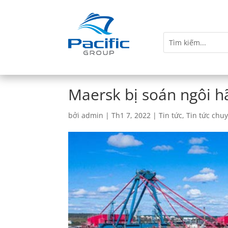
Maersk bị soán ngôi hã
bởi
admin
|
Th1 7, 2022
|
Tin tức
,
Tin tức chu