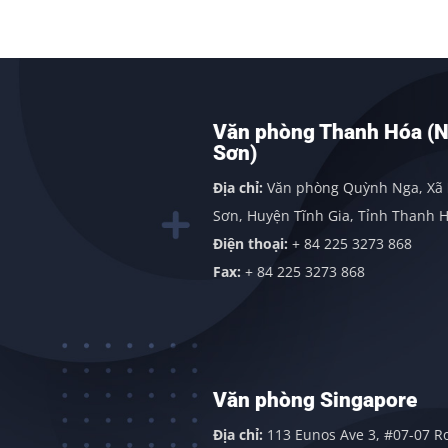
nh
Văn phòng Thanh Hóa (Nghi
Sơn)
ng, Quảng
Địa chỉ:
Văn phòng Quỳnh Nga, Xã Nghi
Sơn, Huyện Tĩnh Gia, Tỉnh Thanh Hóa
Điện thoại:
+ 84 225 3273 868
Fax:
+ 84 225 3273 868
Văn phòng Singapore
 Đông,
Địa chỉ:
113 Eunos Ave 3, #07-07 Room 1,