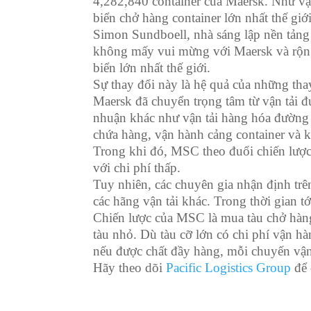
4,282,840 container của Maersk. Như vậ
biển chở hàng container lớn nhất thế giớ
Simon Sundboell, nhà sáng lập nền tảng t
không mấy vui mừng với Maersk và rộng
biển lớn nhất thế giới.
Sự thay đổi này là hệ quả của những thay
Maersk đã chuyển trọng tâm từ vận tải đ
nhuận khác như vận tải hàng hóa đường 
chứa hàng, vận hành cảng container và 
Trong khi đó, MSC theo đuổi chiến lược
với chi phí thấp.
Tuy nhiên, các chuyên gia nhận định trê
các hãng vận tải khác. Trong thời gian 
Chiến lược của MSC là mua tàu chở hàng
tàu nhỏ. Dù tàu cỡ lớn có chi phí vận h
nếu được chất đầy hàng, mỗi chuyến vận 
Hãy theo dõi
Pacific Logistics Group
để 