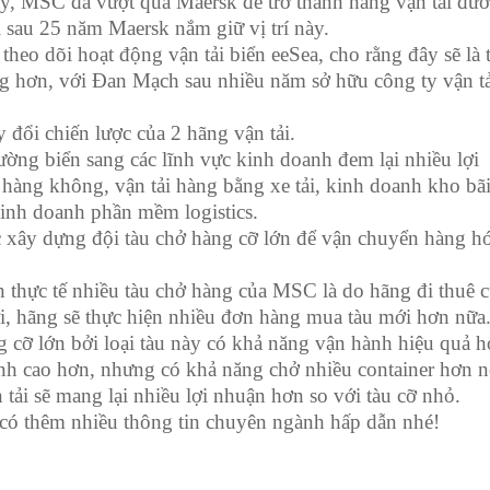
y, MSC đã vượt qua Maersk để trở thành hãng vận tải đư
i sau 25 năm Maersk nắm giữ vị trí này.
heo dõi hoạt động vận tải biển eeSea, cho rằng đây sẽ là 
 hơn, với Đan Mạch sau nhiều năm sở hữu công ty vận t
 đổi chiến lược của 2 hãng vận tải.
ường biển sang các lĩnh vực kinh doanh đem lại nhiều lợi
hàng không, vận tải hàng bằng xe tải, kinh doanh kho bã
kinh doanh phần mềm logistics.
 xây dựng đội tàu chở hàng cỡ lớn để vận chuyển hàng h
n thực tế nhiều tàu chở hàng của MSC là do hãng đi thuê 
tới, hãng sẽ thực hiện nhiều đơn hàng mua tàu mới hơn nữa
 cỡ lớn bởi loại tàu này có khả năng vận hành hiệu quả 
ành cao hơn, nhưng có khả năng chở nhiều container hơn 
tải sẽ mang lại nhiều lợi nhuận hơn so với tàu cỡ nhỏ.
có thêm nhiều thông tin chuyên ngành hấp dẫn nhé!