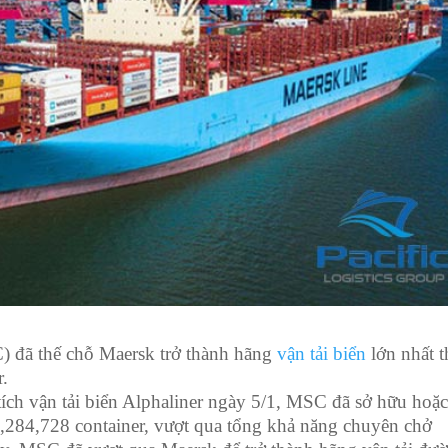
 đã thế chỗ Maersk trở thành hãng
vận tải biển
lớn nhất t
r.
tích vận tải biển Alphaliner ngày 5/1, MSC đã sở hữu hoặ
4,284,728 container, vượt qua tổng khả năng chuyên chở