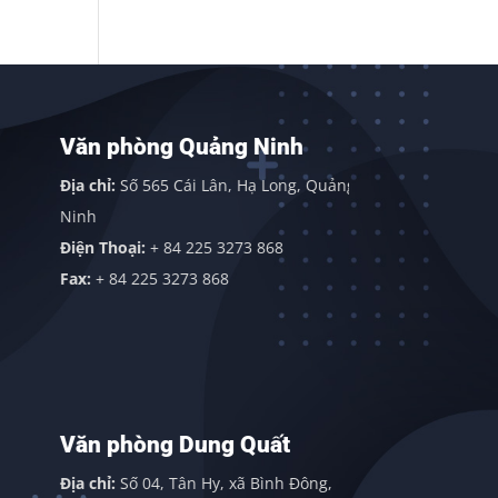
Văn phòng Quảng Ninh
Văn phò
Sơn)
Địa chỉ:
Số 565 Cái Lân, Hạ Long, Quảng
Địa chỉ:
Văn
Ninh
Sơn, Huyện
Điện Thoại:
+ 84 225 3273 868
Điện thoại:
Fax:
+ 84 225 3273 868
Fax:
+ 84 2
Văn phòng Dung Quất
Văn phò
Địa chỉ:
Số 04, Tân Hy, xã Bình Đông,
Địa chỉ:
113