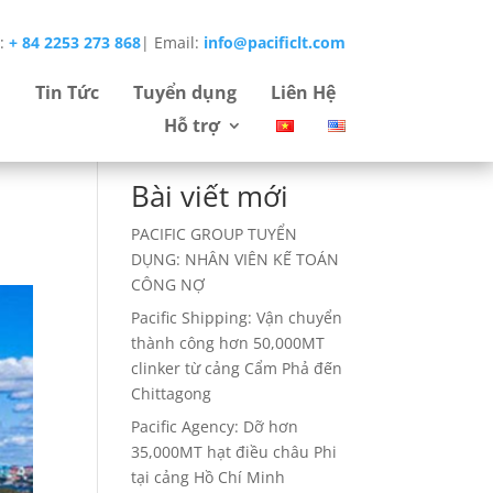
e:
+ 84 2253 273 868
|
Email:
info@pacificlt.com
Tìm
Tin Tức
Tuyển dụng
Liên Hệ
kiếm
Hỗ trợ
Bài viết mới
i
PACIFIC GROUP TUYỂN
DỤNG: NHÂN VIÊN KẾ TOÁN
CÔNG NỢ
Pacific Shipping: Vận chuyển
thành công hơn 50,000MT
clinker từ cảng Cẩm Phả đến
Chittagong
Pacific Agency: Dỡ hơn
35,000MT hạt điều châu Phi
tại cảng Hồ Chí Minh