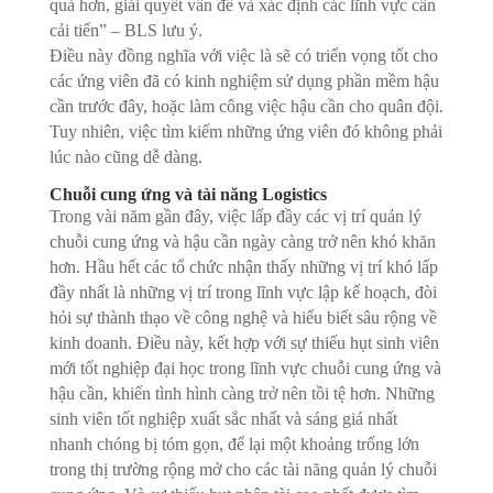
quả hơn, giải quyết vấn đề và xác định các lĩnh vực cần
cải tiến” – BLS lưu ý.
Điều này đồng nghĩa với việc là sẽ có triển vọng tốt cho
các ứng viên đã có kinh nghiệm sử dụng phần mềm hậu
cần trước đây, hoặc làm công việc hậu cần cho quân đội.
Tuy nhiên, việc tìm kiếm những ứng viên đó không phải
lúc nào cũng dễ dàng.
Chuỗi cung ứng và tài năng Logistics
Trong vài năm gần đây, việc lấp đầy các vị trí quản lý
chuỗi cung ứng và hậu cần ngày càng trở nên khó khăn
hơn. Hầu hết các tổ chức nhận thấy những vị trí khó lấp
đầy nhất là những vị trí trong lĩnh vực lập kế hoạch, đòi
hỏi sự thành thạo về công nghệ và hiểu biết sâu rộng về
kinh doanh. Điều này, kết hợp với sự thiếu hụt sinh viên
mới tốt nghiệp đại học trong lĩnh vực chuỗi cung ứng và
hậu cần, khiến tình hình càng trở nên tồi tệ hơn. Những
sinh viên tốt nghiệp xuất sắc nhất và sáng giá nhất
nhanh chóng bị tóm gọn, để lại một khoảng trống lớn
trong thị trường rộng mở cho các tài năng quản lý chuỗi