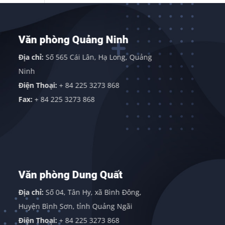
Văn phòng Quảng Ninh
Văn phò
Sơn)
Địa chỉ:
Số 565 Cái Lân, Hạ Long, Quảng
Địa chỉ:
Văn
Ninh
Sơn, Huyện 
Điện Thoại:
+ 84 225 3273 868
Điện thoại:
Fax:
+ 84 225 3273 868
Fax:
+ 84 22
Văn phòng Dung Quất
Văn phò
Địa chỉ:
Số 04, Tân Hy, xã Bình Đông,
Địa chỉ:
113
Huyện Bình Sơn, tỉnh Quảng Ngãi
Gordon Indu
Điện Thoại:
+ 84 225 3273 868
409838