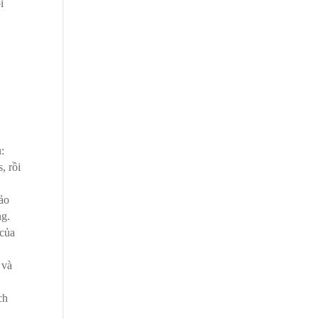
i
:
, rồi
bảo
ng.
 của
 và
ch