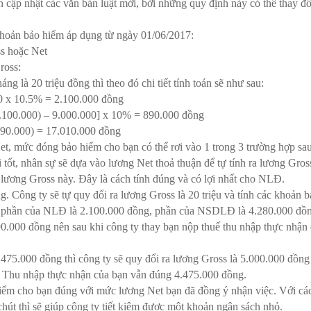
 cập nhật các văn bản luật mới, bởi những quy định này có thể thay đổ
 khoản bảo hiểm áp dụng từ ngày 01/06/2017:
ss hoặc Net
ross:
g là 20 triệu đồng thì theo đó chi tiết tính toán sẽ như sau:
0 x 10.5% = 2.100.000 đồng
.100.000) – 9.000.000] x 10% = 890.000 đồng
890.000) = 17.010.000 đồng
et, mức đóng bảo hiểm cho bạn có thể rơi vào 1 trong 3 trường hợp sau
 tốt, nhân sự sẽ dựa vào lương Net thoả thuận để tự tính ra lương Gross
lương Gross này. Đây là cách tính đúng và có lợi nhất cho NLĐ.
g. Công ty sẽ tự quy đổi ra lương Gross là 20 triệu và tính các khoản 
ho phần của NLĐ là 2.100.000 đồng, phần của NSDLĐ là 4.280.000 đồ
0.000 đồng nên sau khi công ty thay bạn nộp thuế thu nhập thực nhận
.475.000 đồng thì công ty sẽ quy đổi ra lương Gross là 5.000.000 đồng
. Thu nhập thực nhận của bạn vẫn đúng 4.475.000 đồng.
iểm cho bạn đúng với mức lương Net bạn đã đồng ý nhận việc. Với cá
 chút thì sẽ giúp công ty tiết kiệm được một khoản ngân sách nhỏ.