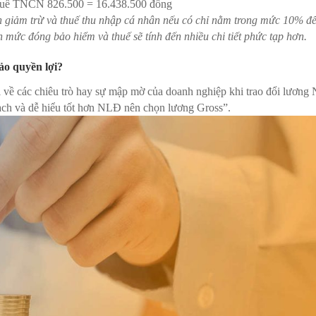
uế TNCN 826.500 = 16.438.500 đồng
n giảm trừ và thuế thu nhập cá nhân nếu có chỉ nằm trong mức 10% đ
oán mức đóng bảo hiểm và thuế sẽ tính đến nhiều chi tiết phức tạp hơn.
o quyền lợi?
ại về các chiêu trò hay sự mập mờ của doanh nghiệp khi trao đổi lương 
bạch và dễ hiểu tốt hơn NLĐ nên chọn lương Gross”.