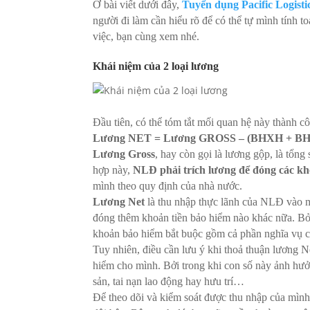
Ở bài viết dưới đây,
Tuyển dụng Pacific Logist
người đi làm cần hiểu rõ để có thể tự mình tính 
việc, bạn cùng xem nhé.
Khái niệm của 2 loại lương
Đầu tiên, có thể tóm tắt mối quan hệ này thành c
Lương NET = Lương GROSS – (BHXH + B
Lương Gross
, hay còn gọi là lương gộp, là tổ
hợp này,
NLĐ phải trích lương để đóng các k
mình theo quy định của nhà nước.
Lương Net
là thu nhập thực lãnh của NLĐ vào m
đóng thêm khoản tiền bảo hiểm nào khác nữa. Bở
khoản bảo hiểm bắt buộc gồm cả phần nghĩa v
Tuy nhiên, điều cần lưu ý khi thoả thuận lươn
hiểm cho mình. Bởi trong khi con số này ảnh hưởn
sản, tai nạn lao động hay hưu trí…
Để theo dõi và kiểm soát được thu nhập của mìn