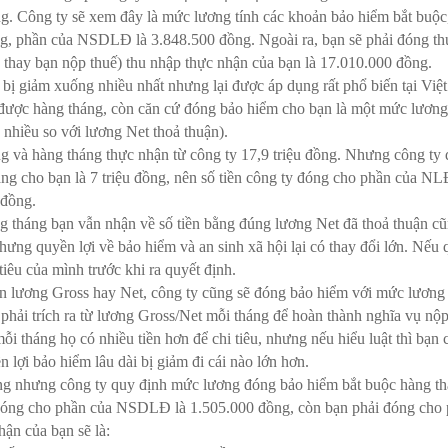
ng. Công ty sẽ xem đây là mức lương tính các khoản bảo hiểm bắt buộc
g, phần của NSDLĐ là 3.848.500 đồng. Ngoài ra, bạn sẽ phải đóng th
thay bạn nộp thuế) thu nhập thực nhận của bạn là 17.010.000 đồng.
ị giảm xuống nhiều nhất nhưng lại được áp dụng rất phổ biến tại Việt
n được hàng tháng, còn căn cứ đóng bảo hiểm cho bạn là một mức lươn
nhiều so với lương Net thoả thuận).
ng và hàng tháng thực nhận từ công ty 17,9 triệu đồng. Nhưng công ty
ng cho bạn là 7 triệu đồng, nên số tiền công ty đóng cho phần của N
 đồng.
ng tháng bạn vẫn nhận về số tiền bằng đúng lương Net đã thoả thuận c
ưng quyền lợi về bảo hiểm và an sinh xã hội lại có thay đổi lớn. Nếu
iêu của mình trước khi ra quyết định.
ận lương Gross hay Net, công ty cũng sẽ đóng bảo hiểm với mức lương
phải trích ra từ lương Gross/Net mỗi tháng để hoàn thành nghĩa vụ nộ
i tháng họ có nhiều tiền hơn để chi tiêu, nhưng nếu hiểu luật thì bạn 
n lợi bảo hiểm lâu dài bị giảm đi cái nào lớn hơn.
đồng nhưng công ty quy định mức lương đóng bảo hiểm bắt buộc hàng t
ty đóng cho phần của NSDLĐ là 1.505.000 đồng, còn bạn phải đóng cho
ận của bạn sẽ là: