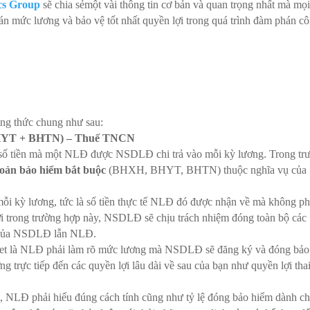
ics Group
sẽ chia sẻmột vài thông tin cơ bản và quan trọng nhất mà mọ
toán mức lương và bảo vệ tốt nhất quyền lợi trong quá trình đàm phán c
ông thức chung như sau:
HYT + BHTN) – Thuế TNCN
ng số tiền mà một NLĐ được NSDLĐ chi trả vào mỗi kỳ lương. Trong tr
hoản bảo hiểm bắt buộc
(BHXH, BHYT, BHTN) thuộc nghĩa vụ của
ỗi kỳ lương, tức là số tiền thực tế NLĐ đó được nhận về mà không ph
i trong trường hợp này, NSDLĐ sẽ chịu trách nhiệm đóng toàn bộ các
ụ của NSDLĐ lẫn NLĐ.
g Net là NLĐ phải làm rõ mức lương mà NSDLĐ sẽ đăng ký và đóng bảo
g trực tiếp đến các quyền lợi lâu dài về sau của bạn như quyền lợi tha
h, NLĐ phải hiểu đúng cách tính cũng như tỷ lệ đóng bảo hiểm dành c