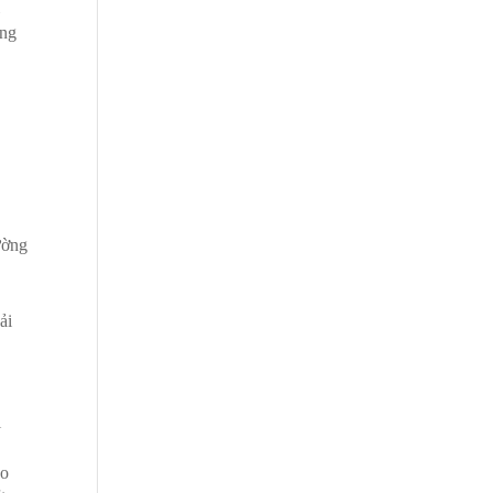
i
ông
ường
ải
i
ho