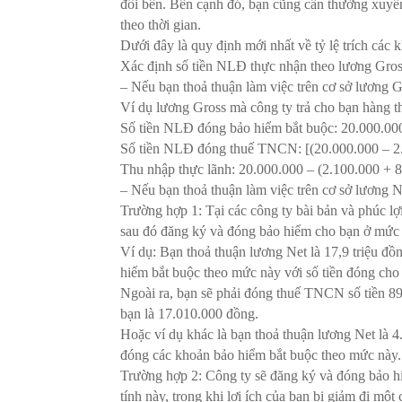
đôi bên. Bên cạnh đó, bạn cũng cần thường xuyên
theo thời gian.
Dưới đây là quy định mới nhất về tỷ lệ trích các
Xác định số tiền NLĐ thực nhận theo lương Gro
– Nếu bạn thoả thuận làm việc trên cơ sở lương G
Ví dụ lương Gross mà công ty trả cho bạn hàng thán
Số tiền NLĐ đóng bảo hiểm bắt buộc: 20.000.00
Số tiền NLĐ đóng thuế TNCN: [(20.000.000 – 2
Thu nhập thực lãnh: 20.000.000 – (2.100.000 + 
– Nếu bạn thoả thuận làm việc trên cơ sở lương N
Trường hợp 1: Tại các công ty bài bản và phúc lợi
sau đó đăng ký và đóng bảo hiểm cho bạn ở mức 
Ví dụ: Bạn thoả thuận lương Net là 17,9 triệu đồn
hiểm bắt buộc theo mức này với số tiền đóng c
Ngoài ra, bạn sẽ phải đóng thuế TNCN số tiền 89
bạn là 17.010.000 đồng.
Hoặc ví dụ khác là bạn thoả thuận lương Net là 4
đóng các khoản bảo hiểm bắt buộc theo mức này
Trường hợp 2: Công ty sẽ đăng ký và đóng bảo h
tính này, trong khi lợi ích của bạn bị giảm đi một