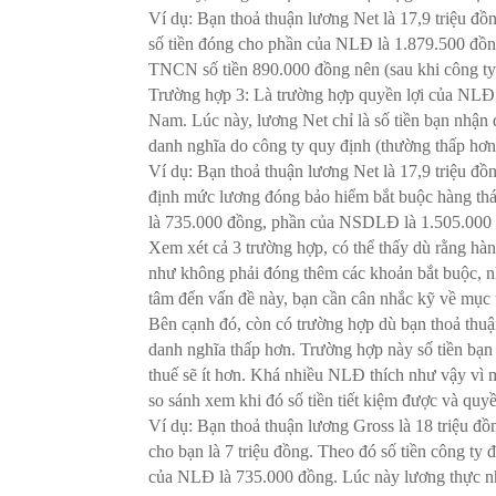
Ví dụ: Bạn thoả thuận lương Net là 17,9 triệu đồ
số tiền đóng cho phần của NLĐ là 1.879.500 đồn
TNCN số tiền 890.000 đồng nên (sau khi công ty 
Trường hợp 3: Là trường hợp quyền lợi của NLĐ b
Nam. Lúc này, lương Net chỉ là số tiền bạn nhậ
danh nghĩa do công ty quy định (thường thấp hơn 
Ví dụ: Bạn thoả thuận lương Net là 17,9 triệu đồ
định mức lương đóng bảo hiểm bắt buộc hàng thá
là 735.000 đồng, phần của NSDLĐ là 1.505.000
Xem xét cả 3 trường hợp, có thể thấy dù rằng hà
như không phải đóng thêm các khoản bắt buộc, nh
tâm đến vấn đề này, bạn cần cân nhắc kỹ về mục t
Bên cạnh đó, còn có trường hợp dù bạn thoả thu
danh nghĩa thấp hơn. Trường hợp này số tiền bạn 
thuế sẽ ít hơn. Khá nhiều NLĐ thích như vậy vì mỗ
so sánh xem khi đó số tiền tiết kiệm được và quyề
Ví dụ: Bạn thoả thuận lương Gross là 18 triệu 
cho bạn là 7 triệu đồng. Theo đó số tiền công 
của NLĐ là 735.000 đồng. Lúc này lương thực nh