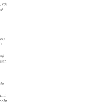
, với
uế
g
 quy
LĐ
ũng
 quan
p
cần
háng
 phần