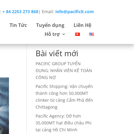
e:
+ 84 2253 273 868
|
Email:
info@pacificlt.com
Tìm
Tin Tức
Tuyển dụng
Liên Hệ
kiếm
Hỗ trợ
Bài viết mới
PACIFIC GROUP TUYỂN
DỤNG: NHÂN VIÊN KẾ TOÁN
CÔNG NỢ
Pacific Shipping: Vận chuyển
thành công hơn 50,000MT
clinker từ cảng Cẩm Phả đến
Chittagong
Pacific Agency: Dỡ hơn
35,000MT hạt điều châu Phi
tại cảng Hồ Chí Minh