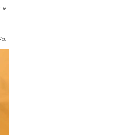
ể dễ
Net,