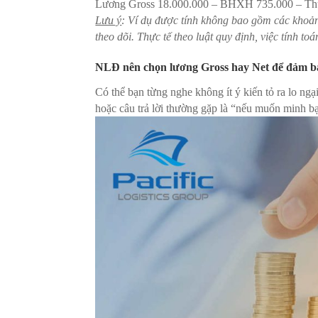
Lương Gross 18.000.000 – BHXH 735.000 – Th
Lưu ý
: Ví dụ được tính không bao gồm các khoả
theo dõi. Thực tế theo luật quy định, việc tính t
NLĐ nên chọn lương Gross hay Net để đảm bả
Có thể bạn từng nghe không ít ý kiến tỏ ra lo ng
hoặc câu trả lời thường gặp là “nếu muốn minh 