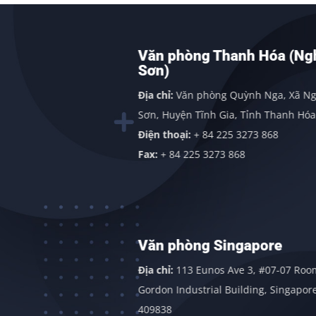
h
Văn phòng Thanh Hóa (Nghi
Sơn)
g, Quảng
Địa chỉ:
Văn phòng Quỳnh Nga, Xã Nghi
Sơn, Huyện Tĩnh Gia, Tỉnh Thanh Hóa
Điện thoại:
+ 84 225 3273 868
Fax:
+ 84 225 3273 868
Văn phòng Singapore
 Đông,
Địa chỉ:
113 Eunos Ave 3, #07-07 Room 1,
gãi
Gordon Industrial Building, Singapore
409838