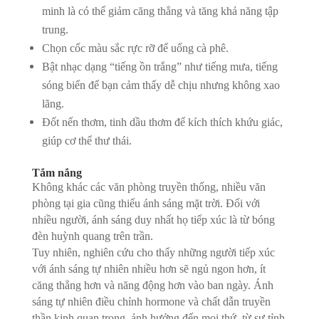
minh là có thể giảm căng thẳng và tăng khả năng tập
trung.
Chọn cốc màu sắc rực rỡ để uống cà phê.
Bật nhạc dạng “tiếng ồn trắng” như tiếng mưa, tiếng
sóng biển để bạn cảm thấy dễ chịu nhưng không xao
lãng.
Đốt nến thơm, tinh dầu thơm để kích thích khứu giác,
giúp cơ thể thư thái.
Tắm nắng
Không khác các văn phòng truyền thống, nhiều văn
phòng tại gia cũng thiếu ánh sáng mặt trời. Đối với
nhiều người, ánh sáng duy nhất họ tiếp xúc là từ bóng
đèn huỳnh quang trên trần.
Tuy nhiên, nghiên cứu cho thấy những người tiếp xúc
với ánh sáng tự nhiên nhiều hơn sẽ ngủ ngon hơn, ít
căng thẳng hơn và năng động hơn vào ban ngày. Ánh
sáng tự nhiên điều chỉnh hormone và chất dẫn truyền
thần kinh quan trọng, ảnh hưởng đến mọi thứ, từ sự tỉnh