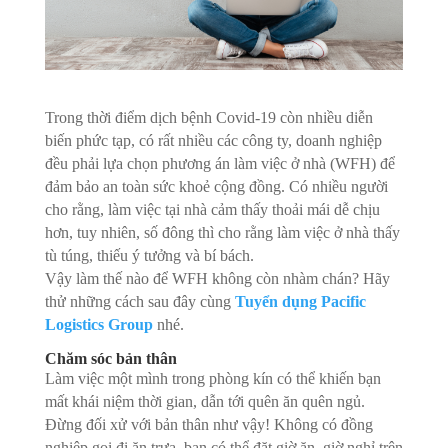
Trong thời điểm dịch bệnh Covid-19 còn nhiều diễn
biến phức tạp, có rất nhiều các công ty, doanh nghiệp
đều phải lựa chọn phương án làm việc ở nhà (WFH) để
đảm bảo an toàn sức khoẻ cộng đồng. Có nhiều người
cho rằng, làm việc tại nhà cảm thấy thoải mái dễ chịu
hơn, tuy nhiên, số đông thì cho rằng làm việc ở nhà thấy
tù túng, thiếu ý tưởng và bí bách.
Vậy làm thế nào để WFH không còn nhàm chán? Hãy
thử những cách sau đây cùng
Tuyển dụng Pacific
Logistics Group
nhé.
Chăm sóc bản thân
Làm việc một mình trong phòng kín có thể khiến bạn
mất khái niệm thời gian, dẫn tới quên ăn quên ngủ.
Đừng đối xử với bản thân như vậy! Không có đồng
nghiệp gọi đi ăn trưa, bạn có thể đặt giờ ăn, giờ nghỉ trên