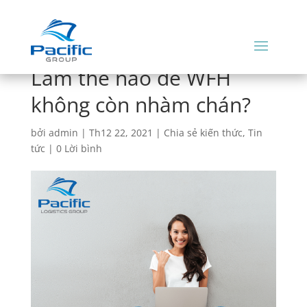
Làm thế nào để WFH
không còn nhàm chán?
bởi
admin
|
Th12 22, 2021
|
Chia sẻ kiến thức
,
Tin
tức
|
0 Lời bình