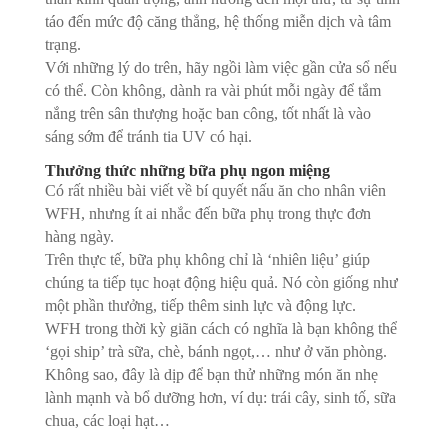
táo đến mức độ căng thẳng, hệ thống miễn dịch và tâm
trạng.
Với những lý do trên, hãy ngồi làm việc gần cửa sổ nếu
có thể. Còn không, dành ra vài phút mỗi ngày để tắm
nắng trên sân thượng hoặc ban công, tốt nhất là vào
sáng sớm để tránh tia UV có hại.
Thưởng thức những bữa phụ ngon miệng
Có rất nhiều bài viết về bí quyết nấu ăn cho nhân viên
WFH, nhưng ít ai nhắc đến bữa phụ trong thực đơn
hàng ngày.
Trên thực tế, bữa phụ không chỉ là ‘nhiên liệu’ giúp
chúng ta tiếp tục hoạt động hiệu quả. Nó còn giống như
một phần thưởng, tiếp thêm sinh lực và động lực.
WFH trong thời kỳ giãn cách có nghĩa là bạn không thể
‘gọi ship’ trà sữa, chè, bánh ngọt,… như ở văn phòng.
Không sao, đây là dịp để bạn thử những món ăn nhẹ
lành mạnh và bổ dưỡng hơn, ví dụ: trái cây, sinh tố, sữa
chua, các loại hạt…