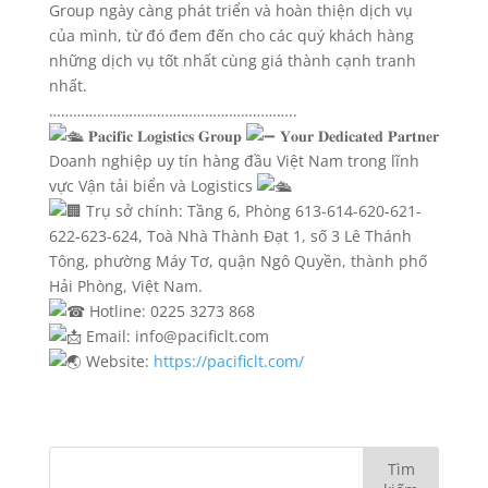
Group ngày càng phát triển và hoàn thiện dịch vụ
của mình, từ đó đem đến cho các quý khách hàng
những dịch vụ tốt nhất cùng giá thành cạnh tranh
nhất.
……………………………………………………..
𝐏𝐚𝐜𝐢𝐟𝐢𝐜 𝐋𝐨𝐠𝐢𝐬𝐭𝐢𝐜𝐬 𝐆𝐫𝐨𝐮𝐩
𝐘𝐨𝐮𝐫 𝐃𝐞𝐝𝐢𝐜𝐚𝐭𝐞𝐝 𝐏𝐚𝐫𝐭𝐧𝐞𝐫
Doanh nghiệp uy tín hàng đầu Việt Nam trong lĩnh
vực Vận tải biển và Logistics
Trụ sở chính: Tầng 6, Phòng 613-614-620-621-
622-623-624, Toà Nhà Thành Đạt 1, số 3 Lê Thánh
Tông, phường Máy Tơ, quận Ngô Quyền, thành phố
Hải Phòng, Việt Nam.
Hotline: 0225 3273 868
Email: info@pacificlt.com
Website:
https://pacificlt.com/
Tìm