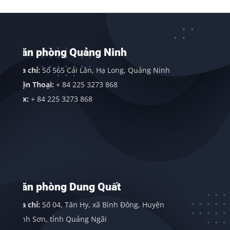
uảng Ninh
Văn phòng Thanh H
Sơn)
 Lân, Hạ Long, Quảng Ninh
Địa chỉ:
Văn phòng Quỳnh N
225 3273 868
Huyện Tĩnh Gia, Tỉnh Than
3 868
Điện thoại:
+ 84 225 3273 
Fax:
+ 84 225 3273 868
ung Quất
Văn phòng Singapo
n Hy, xã Bình Đông, Huyện
Địa chỉ:
113 Eunos Ave 3, #
ảng Ngãi
Gordon Industrial Building