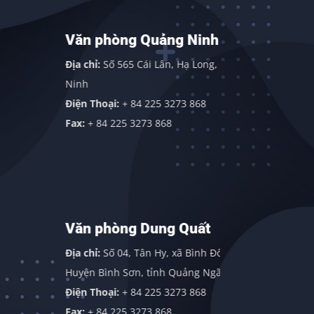
Văn phòng Quảng Ninh
Văn phò
Sơn)
Địa chỉ:
Số 565 Cái Lân, Hạ Long, Quảng
Địa chỉ:
Văn
Ninh
Sơn, Huyện
Điện Thoại:
+ 84 225 3273 868
Điện thoại:
Fax:
+ 84 225 3273 868
Fax:
+ 84 2
Văn phòng Dung Quất
Văn phò
Địa chỉ:
Số 04, Tân Hy, xã Bình Đông,
Địa chỉ:
113
Huyện Bình Sơn, tỉnh Quảng Ngãi
Gordon Indu
Điện Thoại:
+ 84 225 3273 868
409838
Fax:
+ 84 225 3273 868