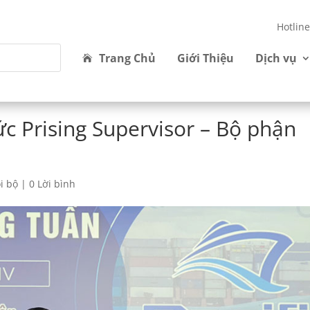
Hotlin
Trang Chủ
Giới Thiệu
Dịch vụ
 Prising Supervisor – Bộ phận
ội bộ
|
0 Lời bình