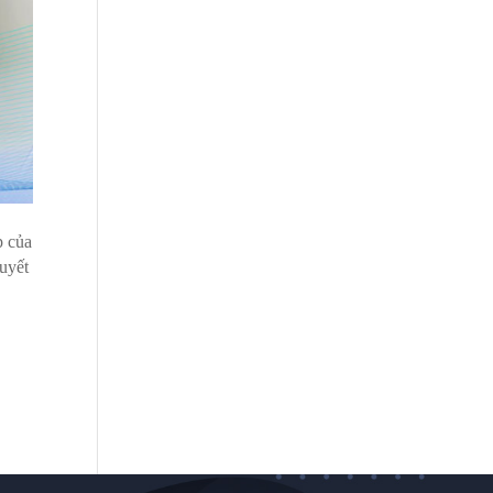
p của
uyết