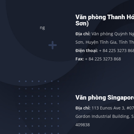
nh
Văn phòng Thanh Hóa (Nghi
Sơn)
ng, Quảng
Địa chỉ:
Văn phòng Quỳnh Nga, Xã Nghi
Sơn, Huyện Tĩnh Gia, Tỉnh Thanh Hóa
Điện thoại:
+ 84 225 3273 868
Fax:
+ 84 225 3273 868
t
Văn phòng Singapore
 Đông,
Địa chỉ:
113 Eunos Ave 3, #07-07 Room 1,
gãi
Gordon Industrial Building, Singapore
409838