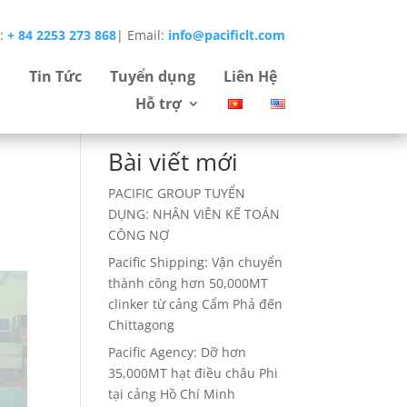
e:
+ 84 2253 273 868
|
Email:
info@pacificlt.com
Tìm
Tin Tức
Tuyển dụng
Liên Hệ
kiếm
Hỗ trợ
Bài viết mới
PACIFIC GROUP TUYỂN
DỤNG: NHÂN VIÊN KẾ TOÁN
CÔNG NỢ
Pacific Shipping: Vận chuyển
thành công hơn 50,000MT
clinker từ cảng Cẩm Phả đến
Chittagong
Pacific Agency: Dỡ hơn
35,000MT hạt điều châu Phi
tại cảng Hồ Chí Minh