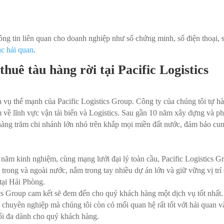
ông tin liên quan cho doanh nghiệp như số chứng minh, số điện thoại, 
ục hải quan
.
thuê tàu hàng rời tại Pacific Logistics
h vụ thế mạnh của Pacific Logistics Group. Công ty của chúng tôi tự hà
về lĩnh vực vận tải biển và Logistics. Sau gần 10 năm xây dựng và ph
 hàng trăm chi nhánh lớn nhỏ trên khắp mọi miền đất nước, đảm bảo cu
năm kinh nghiệm, cùng mạng lưới đại lý toàn cầu, Pacific Logistics G
ả trong và ngoài nước, nắm trong tay nhiều dự án lớn và giữ vững vị trí
 tại Hải Phòng.
tics Group cam kết sẽ đem đến cho quý khách hàng một dịch vụ tốt nhất.
chuyên nghiệp mà chúng tôi còn có mối quan hệ rất tốt với hải quan v
 tối đa dành cho quý khách hàng.