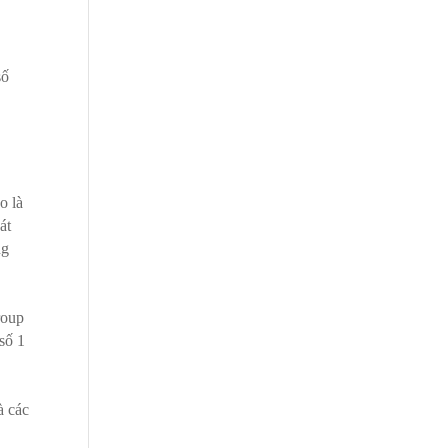
số
o là
át
ng
roup
 số 1
à các