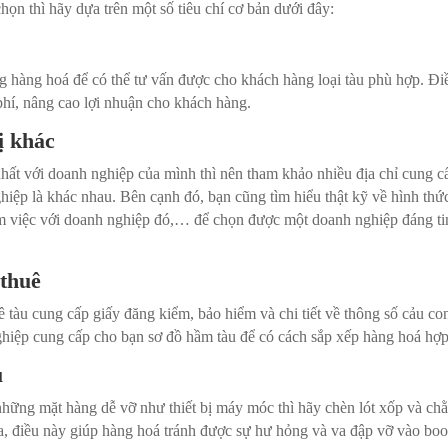
chọn thì hãy dựa trên một số tiêu chí cơ bản dưới đây:
g hàng hoá để có thể tư vấn được cho khách hàng loại tàu phù hợp. Đi
 phí, nâng cao lợi nhuận cho khách hàng.
ị khác
ất với doanh nghiệp của mình thì nên tham khảo nhiều địa chỉ cung c
hiệp là khác nhau. Bên cạnh đó, bạn cũng tìm hiểu thật kỹ về hình thứ
làm việc với doanh nghiệp đó,… để chọn được một doanh nghiệp đáng ti
 thuê
 tàu cung cấp giấy đăng kiểm, bảo hiểm và chi tiết về thông số cảu co
hiệp cung cấp cho bạn sơ đồ hầm tàu để có cách sắp xếp hàng hoá hợp
u
ững mặt hàng dễ vỡ như thiết bị máy móc thì hãy chèn lót xốp và ch
a, điều này giúp hàng hoá tránh được sự hư hỏng và va đập vỡ vào bo