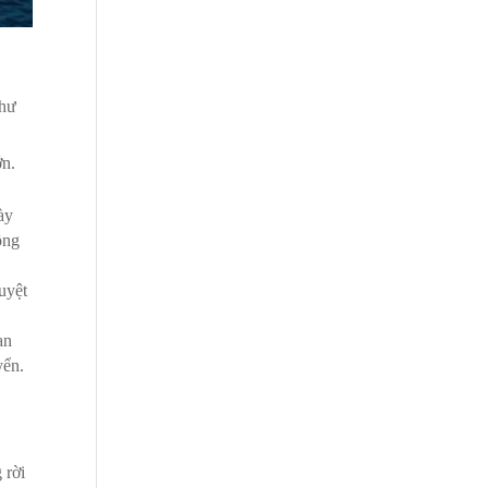
như
ớn.
ày
ồng
uyệt
ạn
yển.
 rời