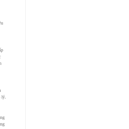
ều
ấp
c
n
n
 lý.
ằng
ong