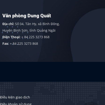
Văn phòng Dung Quất
Văn phò
Địa chỉ:
Số 04, Tân Hy, xã Bình Đông,
Địa chỉ:
113
Huyện Bình Sơn, tỉnh Quảng Ngãi
Gordon Indu
Điện Thoại:
+ 84 225 3273 868
409838
Fax:
+ 84 225 3273 868
Điều kiện giao dịch
Điều khoản sử dụng