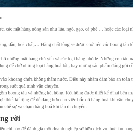
u:
c, các mặt hàng nông sản như lúa, ngô, gạo, cà phê,… hoặc các loại 
ng, dầu, hoá chất,… Hàng chất lỏng sẽ được chở trên các boong tàu l
 chở những mặt hàng chủ yếu và các loại hàng nhỏ lẻ. Những con tàu n
 dụng để chở những loại hàng hoá lớn, hay những sản phẩm đóng gói c
t vào khoang chứa không thấm nước. Điều này nhằm đảm bảo an toàn t
rong suốt quá trình vận chuyển.
gồm boong tàu và những két hông. Két hông được thiết kế ở hai bên m
ược thiết kế rộng để dễ dàng hơn cho việc bốc dỡ hàng hoá khi vận chu
hạn chế sự va chạm hàng hoá khi tàu di chuyển.
ng rời
iêu chí nào để đánh giá một doanh nghiệp sở hữu dịch vụ thuê tàu hàng