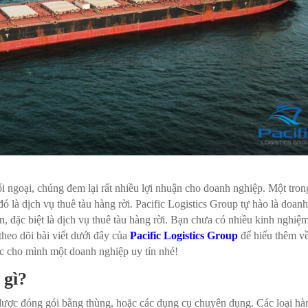
ối ngoại, chúng đem lại rất nhiều lợi nhuận cho doanh nghiệp. Một tron
ó là dịch vụ thuê tàu hàng rời. Pacific Logistics Group tự hào là doan
n, đặc biệt là dịch vụ thuê tàu hàng rời. Bạn chưa có nhiều kinh nghiệ
heo dõi bài viết dưới đây của
Pacific Logistics Group
để hiểu thêm v
ợc cho mình một doanh nghiệp uy tín nhé!
 gì?
được đóng gói bằng thùng, hoặc các dụng cụ chuyên dụng. Các loại hà