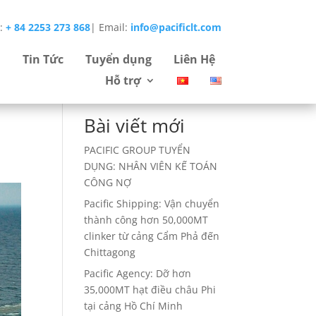
e:
+ 84 2253 273 868
|
Email:
info@pacificlt.com
Tìm
Tin Tức
Tuyển dụng
Liên Hệ
kiếm
Hỗ trợ
Bài viết mới
PACIFIC GROUP TUYỂN
DỤNG: NHÂN VIÊN KẾ TOÁN
CÔNG NỢ
Pacific Shipping: Vận chuyển
thành công hơn 50,000MT
clinker từ cảng Cẩm Phả đến
Chittagong
Pacific Agency: Dỡ hơn
35,000MT hạt điều châu Phi
tại cảng Hồ Chí Minh