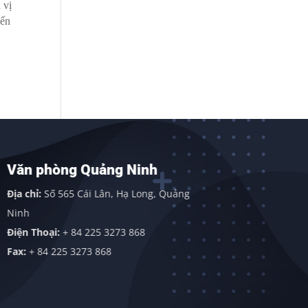
 vị
đến
Văn phòng Quảng Ninh
Văn phò
Sơn)
Địa chỉ:
Số 565 Cái Lân, Hạ Long, Quảng
Địa chỉ:
Văn
Ninh
Sơn, Huyện 
Điện Thoại:
+ 84 225 3273 868
Điện thoại:
Fax:
+ 84 225 3273 868
Fax:
+ 84 22