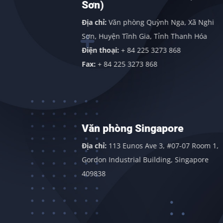
Sơn)
g, Quảng
Địa chỉ:
Văn phòng Quỳnh Nga, Xã Nghi
Sơn, Huyện Tĩnh Gia, Tỉnh Thanh Hóa
Điện thoại:
+ 84 225 3273 868
Fax:
+ 84 225 3273 868
Văn phòng Singapore
 Đông,
Địa chỉ:
113 Eunos Ave 3, #07-07 Room 1,
gãi
Gordon Industrial Building, Singapore
409838