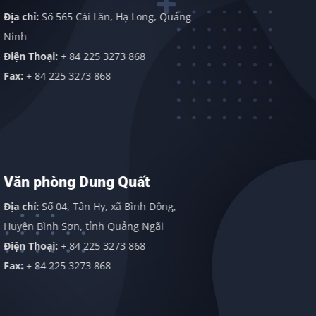
Sơn)
Địa chỉ:
Số 565 Cái Lân, Hạ Long, Quảng
Địa chỉ:
Văn
Ninh
Sơn, Huyện 
Điện Thoại:
+ 84 225 3273 868
Điện thoại:
Fax:
+ 84 225 3273 868
Fax:
+ 84 22
Văn phòng Dung Quất
Văn phò
Địa chỉ:
Số 04, Tân Hy, xã Bình Đông,
Địa chỉ:
113
Huyện Bình Sơn, tỉnh Quảng Ngãi
Gordon Indu
Điện Thoại:
+ 84 225 3273 868
409838
Fax:
+ 84 225 3273 868