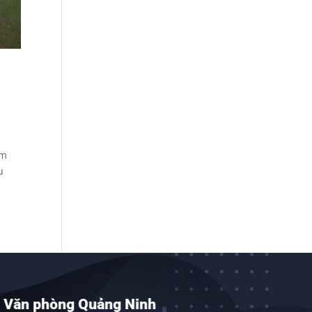
ăm
u
Văn phòng Quảng Ninh
Văn phò