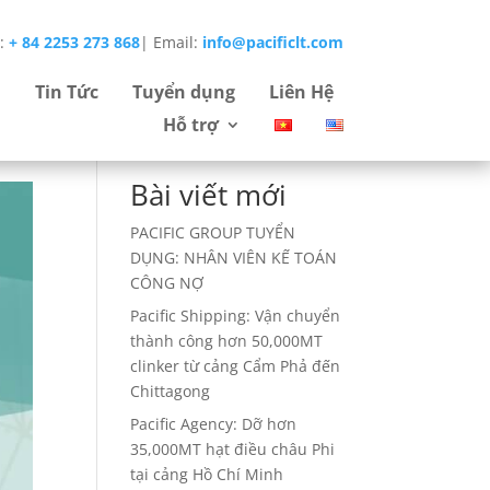
e:
+ 84 2253 273 868
|
Email:
info@pacificlt.com
Tìm
Tin Tức
Tuyển dụng
Liên Hệ
kiếm
Hỗ trợ
Bài viết mới
PACIFIC GROUP TUYỂN
DỤNG: NHÂN VIÊN KẾ TOÁN
CÔNG NỢ
Pacific Shipping: Vận chuyển
thành công hơn 50,000MT
clinker từ cảng Cẩm Phả đến
Chittagong
Pacific Agency: Dỡ hơn
35,000MT hạt điều châu Phi
tại cảng Hồ Chí Minh